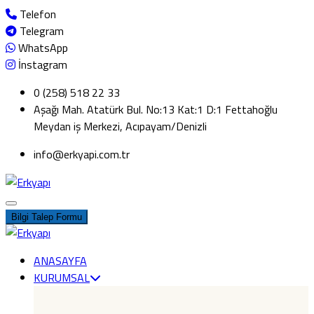
Telefon
Telegram
WhatsApp
İnstagram
0 (258) 518 22 33
Aşağı Mah. Atatürk Bul. No:13 Kat:1 D:1 Fettahoğlu
Meydan iş Merkezi, Acıpayam/Denizli
info@erkyapi.com.tr
Bilgi Talep Formu
ANASAYFA
KURUMSAL