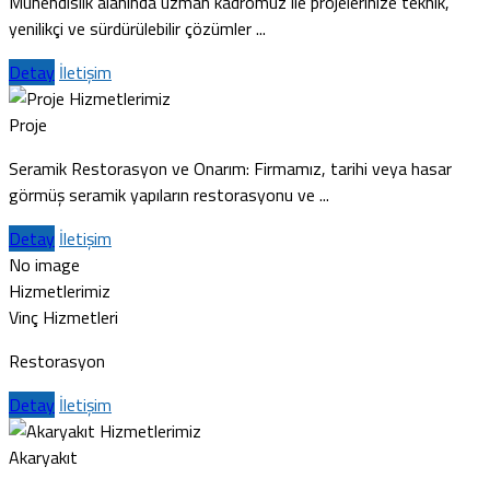
Mühendislik alanında uzman kadromuz ile projelerinize teknik,
yenilikçi ve sürdürülebilir çözümler ...
Detay
İletişim
Hizmetlerimiz
Proje
Seramik Restorasyon ve Onarım: Firmamız, tarihi veya hasar
görmüş seramik yapıların restorasyonu ve ...
Detay
İletişim
No image
Hizmetlerimiz
Vinç Hizmetleri
Restorasyon
Detay
İletişim
Hizmetlerimiz
Akaryakıt