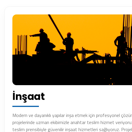
İnşaat
Modern ve dayanıklı yapılar inşa etmek için profesyonel çözüm
projelerinde uzman ekibimizle anahtar teslim hizmet veriyoru
teslim prensibiyle güvenilir inşaat hizmetleri sağlıyoruz. Projel