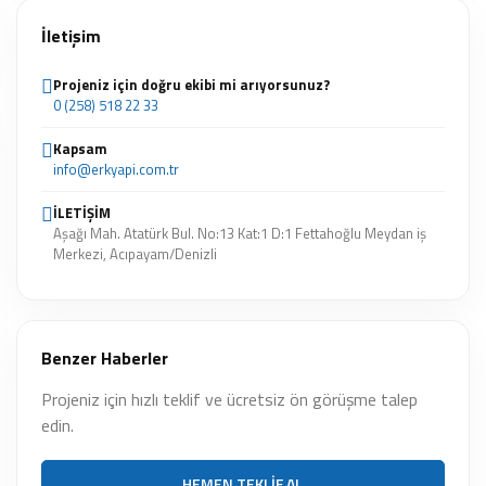
İletişim
Projeniz için doğru ekibi mi arıyorsunuz?
0 (258) 518 22 33
Kapsam
info@erkyapi.com.tr
İLETİŞİM
Aşağı Mah. Atatürk Bul. No:13 Kat:1 D:1 Fettahoğlu Meydan iş
Merkezi, Acıpayam/Denizli
Benzer Haberler
Projeniz için hızlı teklif ve ücretsiz ön görüşme talep
edin.
HEMEN TEKLIF AL