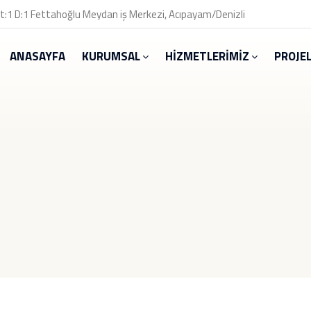
t:1 D:1 Fettahoğlu Meydan iş Merkezi, Acıpayam/Denizli
ANASAYFA
KURUMSAL
HİZMETLERİMİZ
PROJE