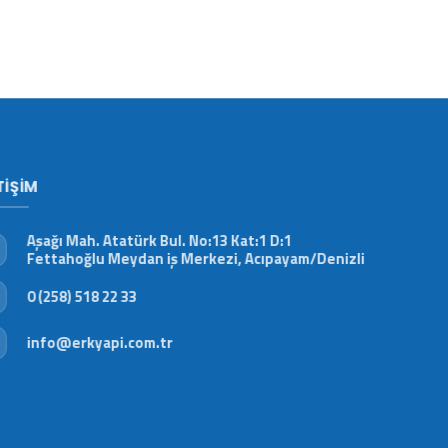
İLETIŞIM
Aşağı Mah. Atatürk Bul. No:13 Kat:1 D:1
Fettahoğlu Meydan iş Merkezi, Acıpayam/Denizli
0 (258) 518 22 33
info@erkyapi.com.tr