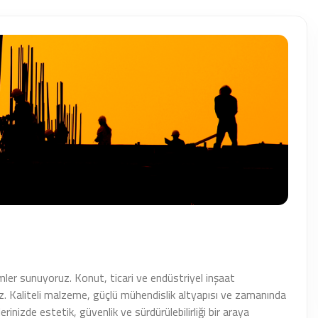
ler sunuyoruz. Konut, ticari ve endüstriyel inşaat
z. Kaliteli malzeme, güçlü mühendislik altyapısı ve zamanında
erinizde estetik, güvenlik ve sürdürülebilirliği bir araya