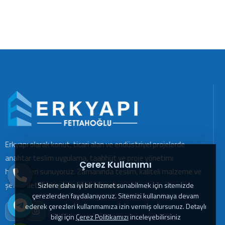
Erkyapı olarak konut, ticari alan ve endüstriyel projelerde
anahtar teslim uygulama, taahhüt ve proje yönetimi
Çerez Kullanımı
hizmetleri sunuyoruz. Zamanında teslim, kaliteli malzeme ve
şeffaf iletişimle güven inşa ediyoruz.
Sizlere daha iyi bir hizmet sunabilmek için sitemizde
çerezlerden faydalanıyoruz. Sitemizi kullanmaya devam
ederek çerezleri kullanmamıza izin vermiş olursunuz. Detaylı
bilgi için
Çerez Politikamızı
inceleyebilirsiniz