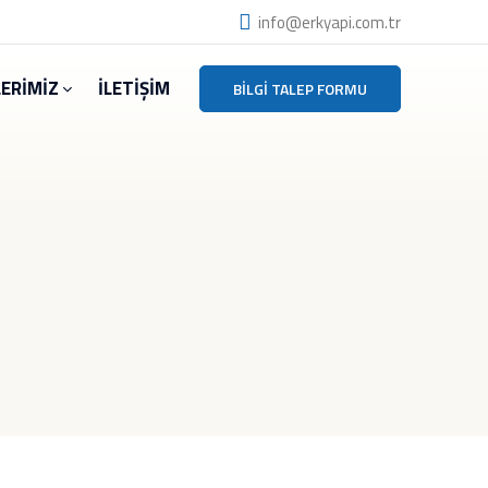
info@erkyapi.com.tr
LERİMİZ
İLETİŞİM
BILGI TALEP FORMU