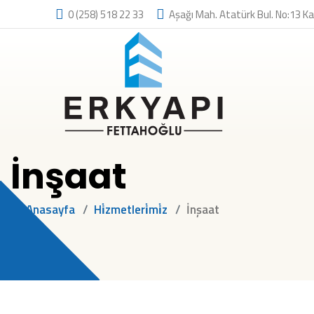
0 (258) 518 22 33
Aşağı Mah. Atatürk Bul. No:13 Ka
İnşaat
Anasayfa
Hi̇zmetleri̇mi̇z
İnşaat