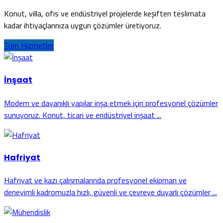
Konut, villa, ofis ve endüstriyel projelerde keşiften teslimata
kadar ihtiyaçlarınıza uygun çözümler üretiyoruz.
Tüm Hizmetler
İnşaat
Modern ve dayanıklı yapılar inşa etmek için profesyonel çözümler
sunuyoruz. Konut, ticari ve endüstriyel inşaat ...
Hafriyat
Hafriyat ve kazı çalışmalarında profesyonel ekipman ve
deneyimli kadromuzla hızlı, güvenli ve çevreye duyarlı çözümler ...