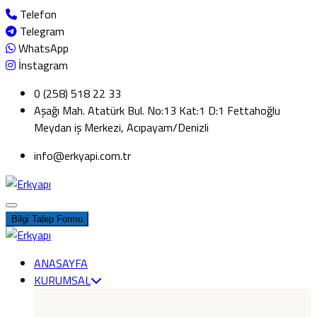
Telefon
Telegram
WhatsApp
İnstagram
0 (258) 518 22 33
Aşağı Mah. Atatürk Bul. No:13 Kat:1 D:1 Fettahoğlu
Meydan iş Merkezi, Acıpayam/Denizli
info@erkyapi.com.tr
Bilgi Talep Formu
ANASAYFA
KURUMSAL