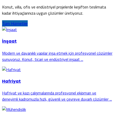
Konut, villa, ofis ve endüstriyel projelerde keşiften teslimata
kadar ihtiyaçlarınıza uygun çözümler üretiyoruz.
Tüm Hizmetler
İnşaat
Modern ve dayanıklı yapılar inşa etmek için profesyonel çözümler
sunuyoruz. Konut, ticari ve endüstriyel inşaat ...
Hafriyat
Hafriyat ve kazı çalışmalarında profesyonel ekipman ve
deneyimli kadromuzla hızlı, güvenli ve çevreye duyarlı çözümler ...