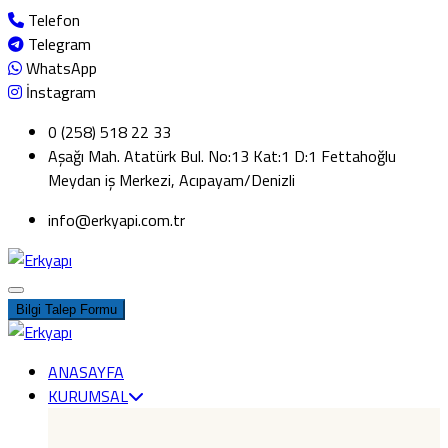
Telefon
Telegram
WhatsApp
İnstagram
0 (258) 518 22 33
Aşağı Mah. Atatürk Bul. No:13 Kat:1 D:1 Fettahoğlu
Meydan iş Merkezi, Acıpayam/Denizli
info@erkyapi.com.tr
Bilgi Talep Formu
ANASAYFA
KURUMSAL