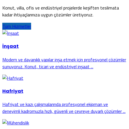
Konut, villa, ofis ve endüstriyel projelerde keşiften teslimata
kadar ihtiyaçlarınıza uygun çözümler üretiyoruz.
Tüm Hizmetler
İnşaat
Modern ve dayanıklı yapılar inşa etmek için profesyonel çözümler
sunuyoruz. Konut, ticari ve endüstriyel inşaat ...
Hafriyat
Hafriyat ve kazı çalışmalarında profesyonel ekipman ve
deneyimli kadromuzla hızlı, güvenli ve çevreye duyarlı çözümler ...