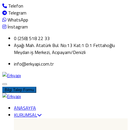
Telefon
Telegram
WhatsApp
İnstagram
0 (258) 518 22 33
Aşağı Mah. Atatürk Bul. No:13 Kat:1 D:1 Fettahoğlu
Meydan iş Merkezi, Acıpayam/Denizli
info@erkyapi.com.tr
Bilgi Talep Formu
ANASAYFA
KURUMSAL