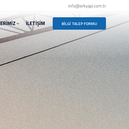
info@erkyapi.com.tr
LERİMİZ
İLETİŞİM
BILGI TALEP FORMU