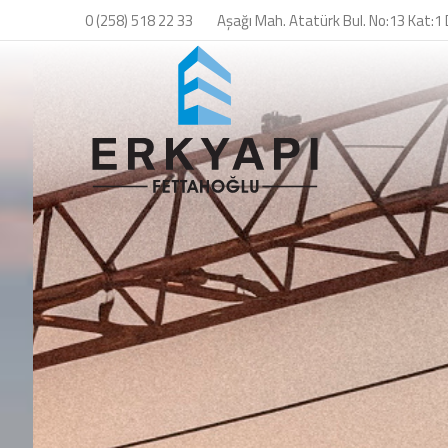
0 (258) 518 22 33
Aşağı Mah. Atatürk Bul. No:13 Kat:1