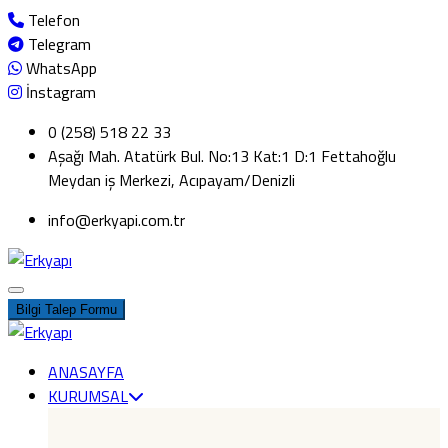
Telefon
Telegram
WhatsApp
İnstagram
0 (258) 518 22 33
Aşağı Mah. Atatürk Bul. No:13 Kat:1 D:1 Fettahoğlu
Meydan iş Merkezi, Acıpayam/Denizli
info@erkyapi.com.tr
Bilgi Talep Formu
ANASAYFA
KURUMSAL