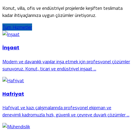
Konut, villa, ofis ve endüstriyel projelerde keşiften teslimata
kadar ihtiyaçlarınıza uygun çözümler üretiyoruz.
Tüm Hizmetler
İnşaat
Modern ve dayanıklı yapılar inşa etmek için profesyonel çözümler
sunuyoruz. Konut, ticari ve endüstriyel inşaat ...
Hafriyat
Hafriyat ve kazı çalışmalarında profesyonel ekipman ve
deneyimli kadromuzla hızlı, güvenli ve çevreye duyarlı çözümler ...