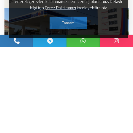
görmüş seramik yapıların restorasyonu ve onarımı konusunda ...
ederek çerezleri kullanmamıza izin vermiş olursunuz. Detaylı
bilgi için
Çerez Politikamızı
inceleyebilirsiniz
Tamam
Akaryakıt
Güncel Haberler